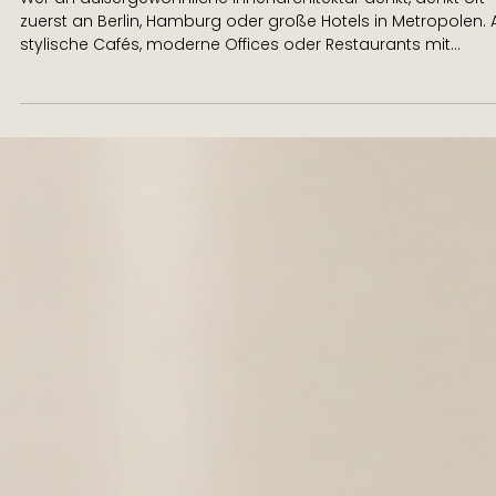
18. Mai
3 Min. Lesezeit
Innenarchitektur für Unternehmen,
Gastronomie und Ferienunterkünfte i
Waldeck-Frankenberg
Wer an außergewöhnliche Innenarchitektur denkt, denkt oft
zuerst an Berlin, Hamburg oder große Hotels in Metropolen. 
stylische Cafés, moderne Offices oder Restaurants mit
Designkonzept. Aber warum eigentlich? Ich lebe und arbeite 
Waldeck-Frankenberg. Zwischen Tourismus, Natur,
mittelständischen Unternehmen, Gastronomie und Orten wi
Willingen oder dem Sauerland sehe ich jeden Tag, wie viel
Potenzial unsere Region eigentlich hat und gleichzeitig, wie o
Räume dieses Pot