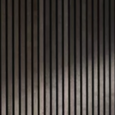
12. Okt. 2025
7 Min. Lesezeit
Auf was muss ich bei der
Küchenplanung achten?
Eine Küche zu planen ist heute fast so einfach - oder so
kompliziert - wie noch nie. Zwischen Budget, Stil, Funktionen
und unzähligen Anbietern verliert man schnell den Überblick
oder wählt das Einfachste was man bekommen kann (Weiß
grifflose Küche). Wie also die eigene Küche planen, damit si
nicht das Budget sprengt, funktional bleibt und dennoch
individuell ist?!