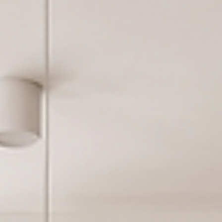
geht dieser Wunsch oft verloren. Genau aus diesem Grund
habe ich den Onlinekurs EASY EINRICHTEN entwickelt – einen
Kurs, der nicht nur Wissen vermittelt, sondern eine klare,
nachvollziehbare Methode bietet, um die eigenen vier Wän
professionell