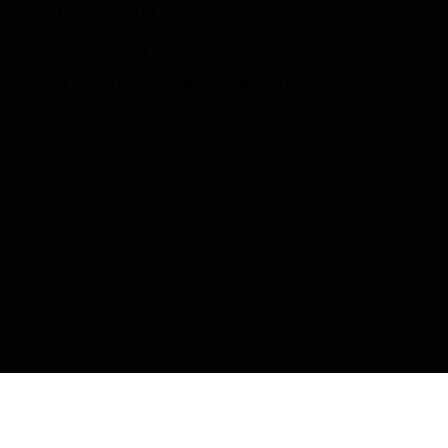
Jobs & Praktika
Social Media Kooperation
B2B Planung & Visualisierung
Home
Datenschutz
Impressum
© 2026 by Natalia Krysta Interior Design