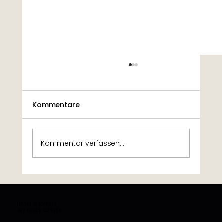
Kommentare
Kommentar verfassen...
Interior Design Kurs Online - Easy
Einrichten
NATALIA KRYSTA
INTERIOR DESIGN